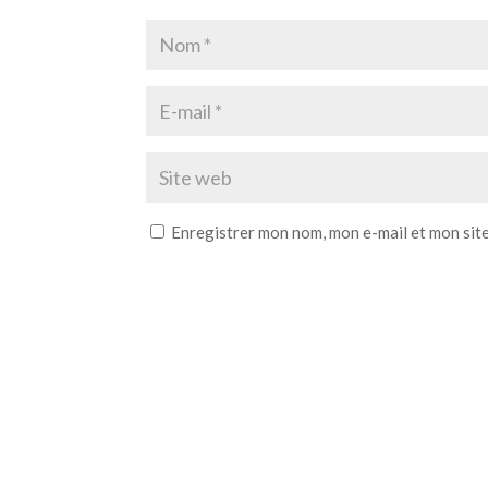
Enregistrer mon nom, mon e-mail et mon sit
A
l
t
e
r
n