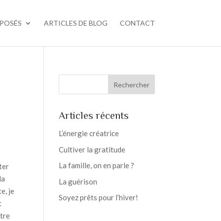
OPOSÉS
ARTICLES DE BLOG
CONTACT
Articles récents
L’énergie créatrice
Cultiver la gratitude
La famille, on en parle ?
ter
la
La guérison
e, je
Soyez prêts pour l’hiver!
t
otre